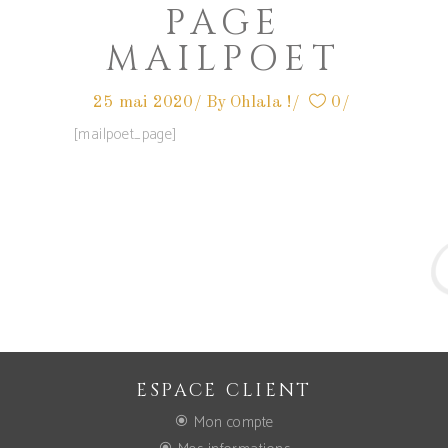
PAGE
MAILPOET
25 mai 2020
By
Ohlala !
0
[mailpoet_page]
ESPACE CLIENT
Mon compte