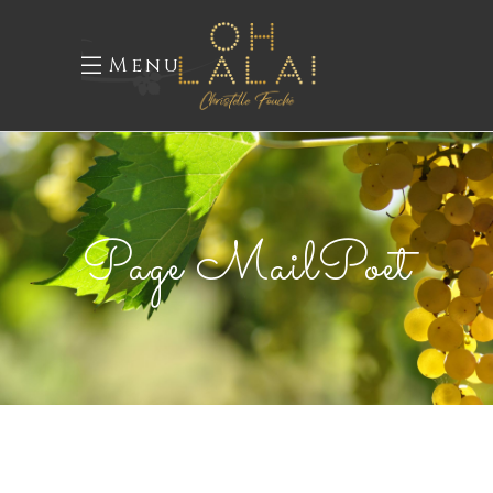
Menu
Page MailPoet